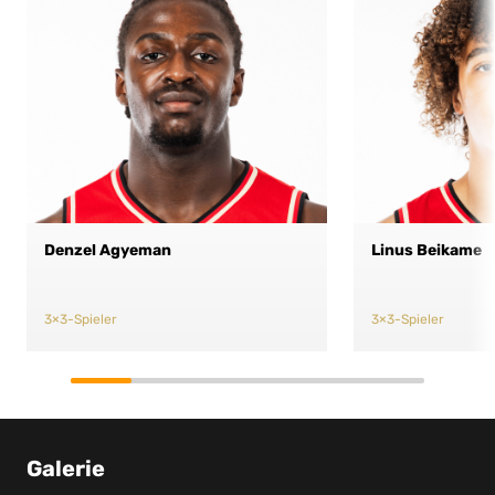
Denzel Agyeman
Linus Beikame
3×3-Spieler
3×3-Spieler
Galerie