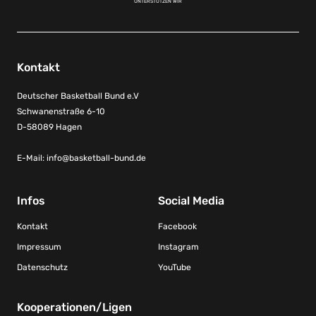
UNTERSTÜTZEN WIR
von Emanuel Aloys Mpacko die Führung
und beendeten das Spiel letztendlich 30
Sekunden vor Schlusspfiff beim Stand von
21:13. Auch im zweiten Spiel zeigte das
deutsche Team einmal mehr eine
Kontakt
souveräne Leistung. Angeführt von den
Topscorern Giessmann (9 Punkte) und
Deutscher Basketball Bund e.V
Mpacko (8), erspielte man sich schnell
Schwanenstraße 6-10
einen komfortablen Vorsprung (3:10, 2.)
und beendete auch dieses Spiel frühzeitig.
D-58089 Hagen
Nach knapp sieben Minuten beendete
Deutschland beim Stand von 21:8 das
E-Mail:
info@basketball-bund.de
Spiel. Die Damen starteten ebenfalls
erfolgreich in den zweiten Stopp. Nach
einer starken Anfangsphase (4:0, 3.)
Infos
Social Media
setzte sich das Team souverän mit 18:9
gegen die Slowakei durch. Im
Kontakt
Facebook
darauffolgenden Spiel gegen Slowenien
erwischte die DBB-Auswahl allerdings
Impressum
Instagram
keinen guten Start. Zur Hälfte der
Spielzeit lief man einem Rückstand von
Datenschutz
YouTube
sieben Punkten hinterher (2:9, 6.). Das
Team, angeführt von Topscorerin Lisanne
Räwer, zeigte sich weiterhin kämpferisch,
Kooperationen/Ligen