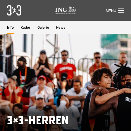
OFFIZIELLER HAUPTSPONSOR
Info
Kader
Galerie
News
3×3-Herren