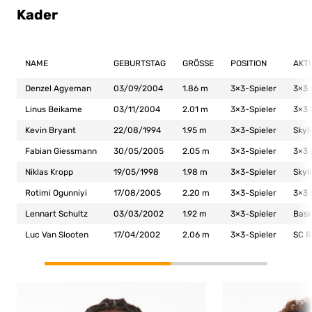
Kader
NAME
GEBURTSTAG
GRÖSSE
POSITION
AKT
Denzel Agyeman
03/09/2004
1.86 m
3×3-Spieler
3×3 
Linus Beikame
03/11/2004
2.01 m
3×3-Spieler
3×3 
Kevin Bryant
22/08/1994
1.95 m
3×3-Spieler
Skyl
Fabian Giessmann
30/05/2005
2.05 m
3×3-Spieler
3×3 
Niklas Kropp
19/05/1998
1.98 m
3×3-Spieler
Skyl
Rotimi Ogunniyi
17/08/2005
2.20 m
3×3-Spieler
3×3 
Lennart Schultz
03/03/2002
1.92 m
3×3-Spieler
Bask
Luc Van Slooten
17/04/2002
2.06 m
3×3-Spieler
SC R