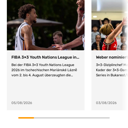
FIBA 3×3 Youth Nations League in Mariánské Lázné/CZE
Bei der FIBA 3×3 Youth Nations League
3×3-Diziplinchef M
2026 im tschechischen Mariánské Lázně
Kader der 3×3-Dam
vom 2. bis 4. August überzeugten die
Series in Bukarest/
deutschen Nachwuchsteams mit starken
nominiert. Folgend
Auftritten. Die Herren präsentierten sich
eingeladen: Kader
in bestechender Form und gewannen alle
Degbeon (Tus Lichte
drei Stopps souverän. Auch die Damen
Kleine-Beek (Turn-
zeigten konstante Leistungen: Nach Rang
Victoria Poros (Bu
05/08/2026
03/08/2026
drei beim ersten Stopp folgte Platz vier
zu Hannover) – Mari
beim zweiten, ehe sie den dritten Stopp
zu Hannover) Spiele
auf Platz eins abschlossen. DBB-Herren
Uhr: Deutschland – 
mit perfektem Auftakt – Damen sichern
Deutschland – QD A/
sich Rang 3 Der erste Stopp der Nations
18.40 Uhr: Viertelfi