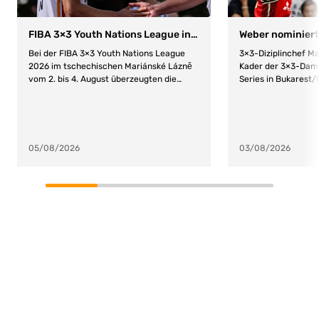
FIBA 3×3 Youth Nations League in Mariánské Lázné/CZE
Bei der FIBA 3×3 Youth Nations League
3×3-Diziplinchef M
2026 im tschechischen Mariánské Lázně
Kader der 3×3-Dam
vom 2. bis 4. August überzeugten die
Series in Bukarest/
deutschen Nachwuchsteams mit starken
nominiert. Folgend
Auftritten. Die Herren präsentierten sich
eingeladen: Kader
in bestechender Form und gewannen alle
Degbeon (Tus Lichte
drei Stopps souverän. Auch die Damen
Kleine-Beek (Turn-
zeigten konstante Leistungen: Nach Rang
Victoria Poros (Bu
05/08/2026
03/08/2026
drei beim ersten Stopp folgte Platz vier
zu Hannover) – Mari
beim zweiten, ehe sie den dritten Stopp
zu Hannover) Spiele
auf Platz eins abschlossen. DBB-Herren
Uhr: Deutschland – 
mit perfektem Auftakt – Damen sichern
Deutschland – QD A/
sich Rang 3 Der erste Stopp der Nations
18.40 Uhr: Viertelfi
League begann für die DBB-Auswahl der
Halbfinale 20.20 Uh
Herren mit einem Spiel gegen Slowenien.
wird betreut von B
Angeführt von Topscorer Fabian
Stein und einer no
Giessmann (10 Punkte) ließ das Team
Physiotherapeutin.
nichts anbrennen und entschied das Spiel
bereits anderthalb Minuten vor Schluss
beim Endstand von 21:9 für sich. Das
nächste Spiel gegen das Team aus der