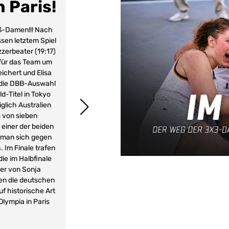
 Paris!
Historis
Qual
×3-Damen!!! Nach
ssen letztem Spiel
zerbeater (19:17)
In Debrecen/HUN gelang es
 für das Team um
Olympiateinahme der Gesc
ichert und Elisa
gewann die deutsche Au
e die DBB-Auswahl
Tunesien, Ukraine und Polen
ld-Titel in Tokyo
Japan durch und sicherte 
glich Australien
Ungarn dank Svenja Brunck
s von sieben
einer der beiden
te man sich gegen
 Im Finale trafen
ie im Halbfinale
er von Sonja
ten die deutschen
f historische Art
Olympia in Paris