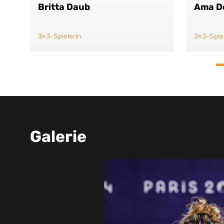
Britta Daub
Ama D
3×3-Spielerin
3×3-Spiel
Galerie