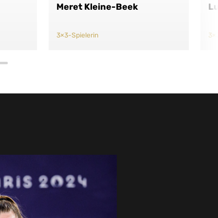
Meret Kleine-Beek
Lu
3×3-Spielerin
3×3