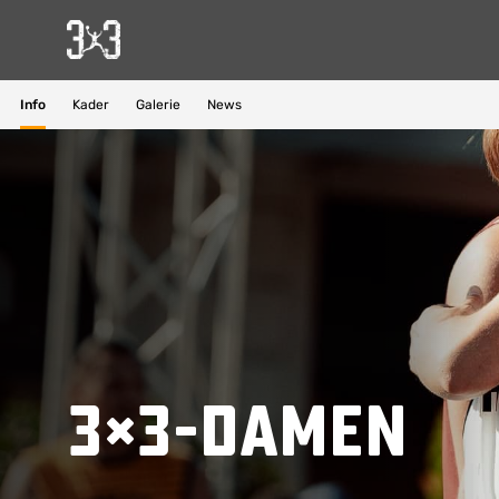
Suchvorschläge
Info
Kader
Galerie
News
Lorem Ipsum
Dolor Sit
Amet Valputo
3×3-Damen