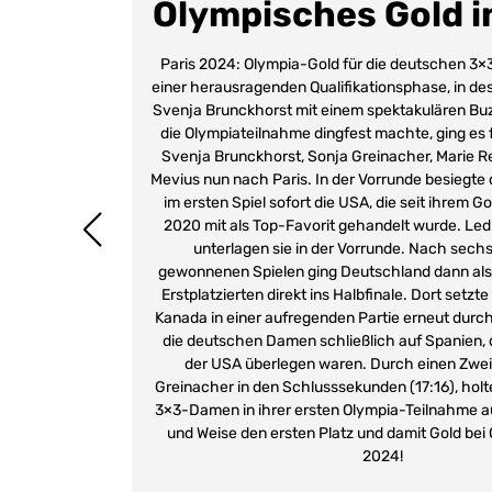
Olympisches Gold in
Paris 2024: Olympia-Gold für die deutschen 3
einer herausragenden Qualifikationsphase, in de
Svenja Brunckhorst mit einem spektakulären Buz
die Olympiateilnahme dingfest machte, ging es
Svenja Brunckhorst, Sonja Greinacher, Marie Re
Mevius nun nach Paris. In der Vorrunde besiegt
im ersten Spiel sofort die USA, die seit ihrem Go
2020 mit als Top-Favorit gehandelt wurde. Ledi
unterlagen sie in der Vorrunde. Nach sech
gewonnenen Spielen ging Deutschland dann als 
Erstplatzierten direkt ins Halbfinale. Dort setz
Kanada in einer aufregenden Partie erneut durch.
die deutschen Damen schließlich auf Spanien, d
der USA überlegen waren. Durch einen Zwei
Greinacher in den Schlusssekunden (17:16), hol
3×3-Damen in ihrer ersten Olympia-Teilnahme au
und Weise den ersten Platz und damit Gold bei 
2024!