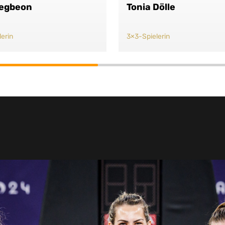
egbeon
Tonia Dölle
erin
3×3-Spielerin