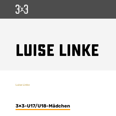
Suchvorschläge
Lorem Ipsum
Dolor Sit
Luise Linke
Amet Valputo
Luise Linke
3×3-U17/U18-Mädchen